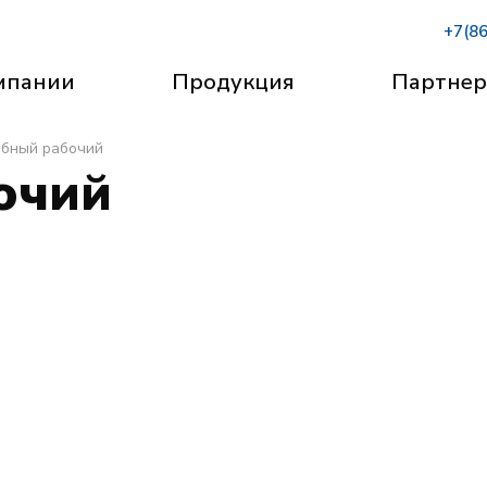
+7(8
мпании
Продукция
Партне
бный рабочий
очий