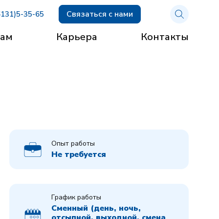
Связаться с нами
6131)5-35-65
рам
Карьера
Контакты
Опыт работы
Не требуется
График работы
Сменный (день, ночь,
отсыпной, выходной, смена