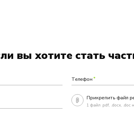
сли вы хотите стать ча
*
Телефон
Прикрепить файл р
1 файл .pdf, .docx, .doc