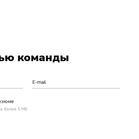
стью команды
E-mail
езюме
 не более 5 Мб