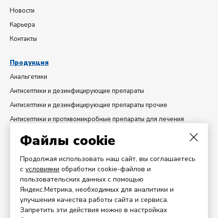
Новости
Карьера
Контакты
Продукция
Анальгетики
Антисептики и дезинфицирующие препараты
Антисептики и дезинфицирующие препараты прочие
Антисептики и противомикробные препараты для лечения
гинекологических заболеваний
Файлы cookie
Диуретики
Добавки минеральные
Продолжая использовать наш сайт, вы соглашаетесь
с
условиями
обработки cookie-файлов и
Препараты антигистаминные системного действия
пользовательских данных с помощью
Препараты для лечения заболеваний горла
Яндекс.Метрика, необходимых для аналитики и
улучшения качества работы сайта и сервиса.
Партнерам
Запретить эти действия можно в настройках