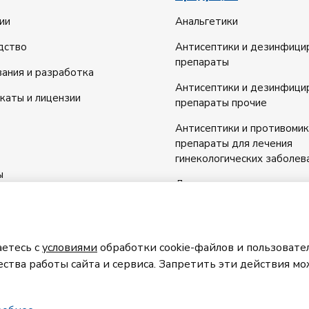
ии
Анальгетики
дство
Антисептики и дезинфиц
препараты
ания и разработка
Антисептики и дезинфиц
каты и лицензии
препараты прочие
Антисептики и противоми
препараты для лечения
гинекологических заболев
ы
Диуретики
Добавки минеральные
Препараты антигистаминн
аетесь с
условиями
обработки cookie-файлов и пользоват
системного действия
ства работы сайта и сервиса. Запретить эти действия мо
Препараты для лечения
заболеваний горла