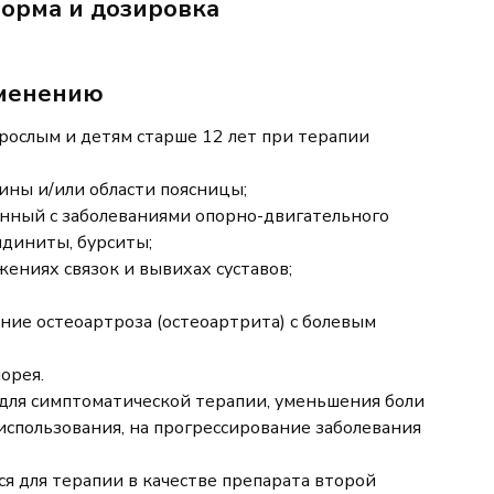
орма и дозировка
именению
рослым и детям старше 12 лет при терапии
пины и/или области поясницы;
анный с заболеваниями опорно-двигательного
ндиниты
, бурситы;
жениях связок и вывихах суставов;
ние остеоартроза (остеоартрита) с болевым
орея.
для симптоматической терапии, уменьшения боли
использования, на прогрессирование заболевания
я для терапии в качестве препарата второй