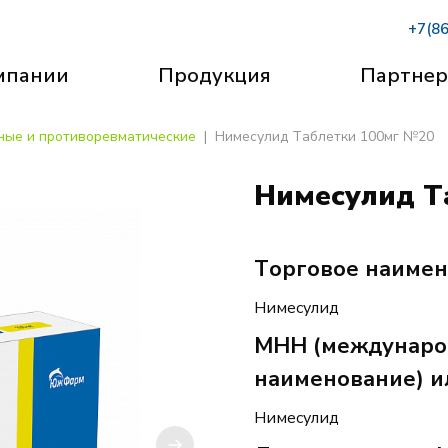
+7(8
мпании
Продукция
Партне
ные и противоревматические
Нимесулид Таблетки 100мг №20
Нимесулид Т
Торговое наиме
Нимесулид
МНН (междунаро
наименование) и
Нимесулид