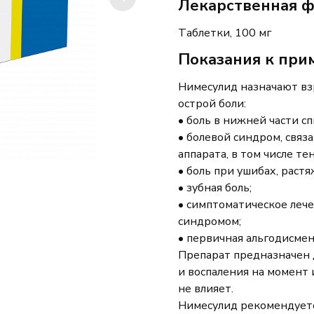
Лекарственная ф
Таблетки
,
100
мг
Показания к пр
Нимесулид назначают вз
острой боли:
• боль в нижней части с
• болевой синдром, связ
аппарата, в том числе
те
• боль при ушибах, растя
• зубная боль;
• симптоматическое лече
синдромом;
• первичная альгодисмен
Препарат предназначен 
и воспаления на момент 
не влияет.
Нимесулид рекомендуетс