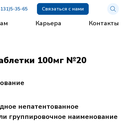
Связаться с нами
6131)5-35-65
рам
Карьера
Контакты
аблетки 100мг №20
нование
дное непатентованное
ли группировочное наименование