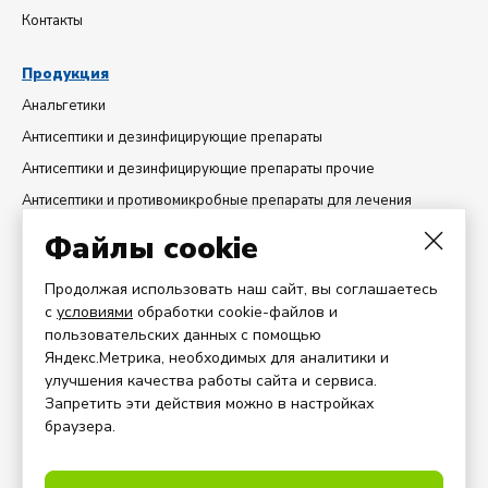
Контакты
Продукция
Анальгетики
Антисептики и дезинфицирующие препараты
Антисептики и дезинфицирующие препараты прочие
Антисептики и противомикробные препараты для лечения
гинекологических заболеваний
Файлы cookie
Диуретики
Добавки минеральные
Продолжая использовать наш сайт, вы соглашаетесь
с
условиями
обработки cookie-файлов и
Препараты антигистаминные системного действия
пользовательских данных с помощью
Препараты для лечения заболеваний горла
Яндекс.Метрика, необходимых для аналитики и
улучшения качества работы сайта и сервиса.
Партнерам
Запретить эти действия можно в настройках
браузера.
Дистрибьютерам
Поставщикам