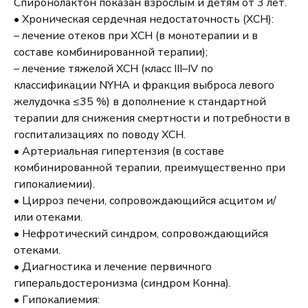
Спиронолактон показан взрослым и детям от 3 лет.
• Хроническая сердечная недостаточность (ХСН):
– лечение отеков при ХСН (в
монотерапии
и в
составе комбинированной терапии);
– лечение тяжелой ХСН (класс III–IV по
классификации NYHA и фракция выброса левого
желудочка ≤35 %) в дополнение к стандартной
терапии для снижения смертности и потребности в
госпитализациях по поводу ХСН.
• Артериальная гипертензия (в составе
комбинированной терапии, преимущественно при
гипокалиемии
).
• Цирроз печени, сопровождающийся асцитом и/
или отеками.
• Нефротический синдром, сопровождающийся
отеками.
• Диагностика и лечение первичного
гиперальдостеронизма (синдром Конна).
•
Гипокалиемия
: