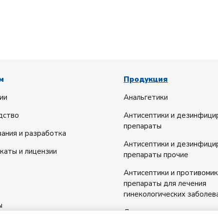
м
Продукция
ии
Анальгетики
дство
Антисептики и дезинфиц
препараты
ания и разработка
Антисептики и дезинфиц
каты и лицензии
препараты прочие
Антисептики и противоми
препараты для лечения
гинекологических заболев
ы
Диуретики