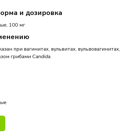
орма и дозировка
ные
,
1
00 мг
именению
азан при вагинитах,
вульвитах
, вульвовагинитах,
азом грибами
Candid
а
.
ные