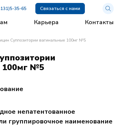
Связаться с нами
6131)5-35-65
рам
Карьера
Контакты
ицин Суппозитории вагинальные 100мг №5
уппозитории
 100мг №5
нование
дное непатентованное
ли группировочное наименование